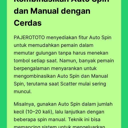
dan Manual dengan
Cerdas
PAJEROTOTO menyediakan fitur Auto Spin
untuk memudahkan pemain dalam
memutar gulungan tanpa harus menekan
tombol setiap saat. Namun, banyak pemain
berpengalaman menyarankan untuk
mengombinasikan Auto Spin dan Manual
Spin, terutama saat Scatter mulai sering
muncul.
Misalnya, gunakan Auto Spin dalam jumlah
kecil (10–20 kali), lalu lanjutkan dengan
beberapa spin manual. Teknik ini bisa
memancing sistem untuk mengeluarkan