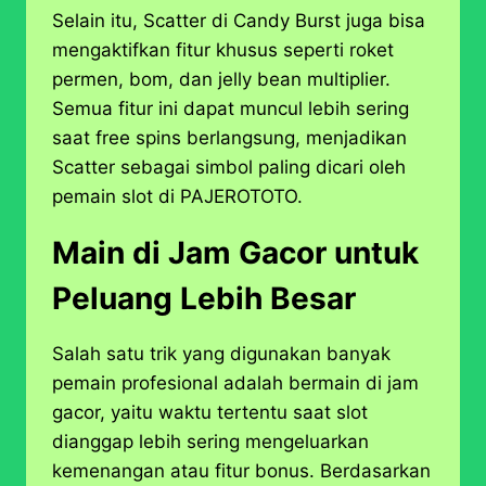
Selain itu, Scatter di Candy Burst juga bisa
mengaktifkan fitur khusus seperti roket
permen, bom, dan jelly bean multiplier.
Semua fitur ini dapat muncul lebih sering
saat free spins berlangsung, menjadikan
Scatter sebagai simbol paling dicari oleh
pemain slot di PAJEROTOTO.
Main di Jam Gacor untuk
Peluang Lebih Besar
Salah satu trik yang digunakan banyak
pemain profesional adalah bermain di jam
gacor, yaitu waktu tertentu saat slot
dianggap lebih sering mengeluarkan
kemenangan atau fitur bonus. Berdasarkan