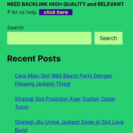
NEED BACKLINK HIGH QUALITY and RELEVANT
?
let us help.
click here
Search
Search
Recent Posts
Cara Main Slot Wild Beach Party Dengan
Peluang Jackpot Tinggi
Strategi Slot Poseidon Agar Scatter Cepat
Turun
Strategi Jitu Untuk Jackpot Gede di Slot Lava
Burst