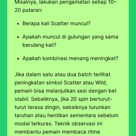
Misalnya, lakukan pengamatan setiap 10–
20 putaran:
Berapa kali Scatter muncul?
Apakah muncul di gulungan yang sama
berulang kali?
Apakah kombinasi menang meningkat?
Jika dalam satu atau dua batch terlihat
peningkatan simbol Scatter atau Wild,
pemain bisa melanjutkan sesi dengan bet
stabil. Sebaliknya, jika 20 spin berturut-
turut terasa dingin, sebaiknya turunkan
taruhan atau hentikan sementara sebelum
modal terkuras. Teknik observasi ini
membantu pemain membaca ritme