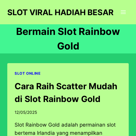
Skip
SLOT VIRAL HADIAH BESAR
to
content
Bermain Slot Rainbow
Gold
SLOT ONLINE
Cara Raih Scatter Mudah
di Slot Rainbow Gold
12/05/2025
Slot Rainbow Gold adalah permainan slot
bertema Irlandia yang menampilkan