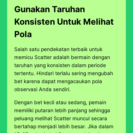
Gunakan Taruhan
Konsisten Untuk Melihat
Pola
Salah satu pendekatan terbaik untuk
memicu Scatter adalah bermain dengan
taruhan yang konsisten dalam periode
tertentu. Hindari terlalu sering mengubah
bet karena dapat mengacaukan pola
observasi Anda sendiri.
Dengan bet kecil atau sedang, pemain
memiliki putaran lebih panjang sehingga
peluang melihat Scatter muncul secara
bertahap menjadi lebih besar. Jika dalam