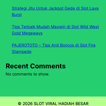
Strategi Jitu Untuk Jackpot Gede di Slot Lava
Burst
Tips Terbaik Mudah Maxwin di Slot Wild West
Gold Megaways
PAJEROTOTO – Tips Anti Boncos di Slot Fire
Stampede
Recent Comments
No comments to show.
© 2026
SLOT VIRAL HADIAH BESAR