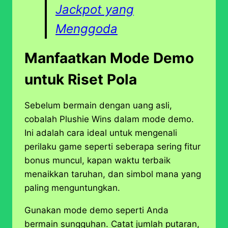
Jackpot yang
Menggoda
Manfaatkan Mode Demo
untuk Riset Pola
Sebelum bermain dengan uang asli,
cobalah Plushie Wins dalam mode demo.
Ini adalah cara ideal untuk mengenali
perilaku game seperti seberapa sering fitur
bonus muncul, kapan waktu terbaik
menaikkan taruhan, dan simbol mana yang
paling menguntungkan.
Gunakan mode demo seperti Anda
bermain sungguhan. Catat jumlah putaran,