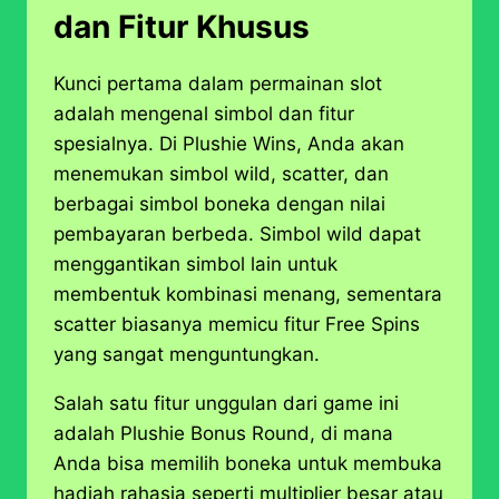
dan Fitur Khusus
Kunci pertama dalam permainan slot
adalah mengenal simbol dan fitur
spesialnya. Di Plushie Wins, Anda akan
menemukan simbol wild, scatter, dan
berbagai simbol boneka dengan nilai
pembayaran berbeda. Simbol wild dapat
menggantikan simbol lain untuk
membentuk kombinasi menang, sementara
scatter biasanya memicu fitur Free Spins
yang sangat menguntungkan.
Salah satu fitur unggulan dari game ini
adalah Plushie Bonus Round, di mana
Anda bisa memilih boneka untuk membuka
hadiah rahasia seperti multiplier besar atau