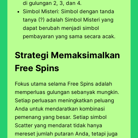
di gulungan 2, 3, dan 4.
Simbol Misteri: Simbol dengan tanda
tanya (?) adalah Simbol Misteri yang
dapat berubah menjadi simbol
pembayaran yang sama secara acak.
Strategi Memaksimalkan
Free Spins
Fokus utama selama Free Spins adalah
memperluas gulungan sebanyak mungkin.
Setiap perluasan meningkatkan peluang
Anda untuk mendaratkan kombinasi
pemenang yang besar. Setiap simbol
Scatter yang mendarat tidak hanya
mereset jumlah putaran Anda, tetapi juga