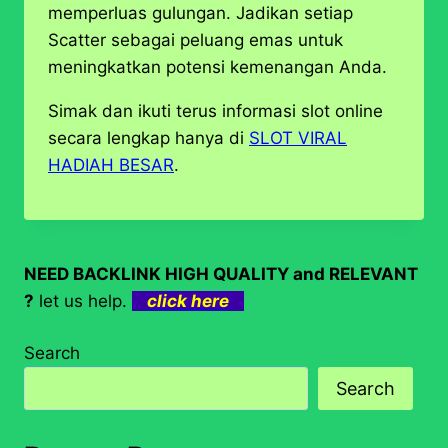
memperluas gulungan. Jadikan setiap
Scatter sebagai peluang emas untuk
meningkatkan potensi kemenangan Anda.
Simak dan ikuti terus informasi slot online
secara lengkap hanya di
SLOT VIRAL
HADIAH BESAR
.
NEED BACKLINK HIGH QUALITY and RELEVANT
?
let us help.
click here
Search
Search