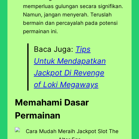
memperluas gulungan secara signifikan.
Namun, jangan menyerah. Teruslah
bermain dan percayalah pada potensi
permainan ini.
Baca Juga:
Tips
Untuk Mendapatkan
Jackpot Di Revenge
of Loki Megaways
Memahami Dasar
Permainan