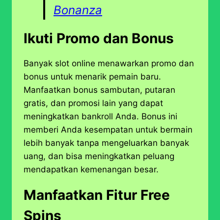
Bonanza
Ikuti Promo dan Bonus
Banyak slot online menawarkan promo dan
bonus untuk menarik pemain baru.
Manfaatkan bonus sambutan, putaran
gratis, dan promosi lain yang dapat
meningkatkan bankroll Anda. Bonus ini
memberi Anda kesempatan untuk bermain
lebih banyak tanpa mengeluarkan banyak
uang, dan bisa meningkatkan peluang
mendapatkan kemenangan besar.
Manfaatkan Fitur Free
Spins