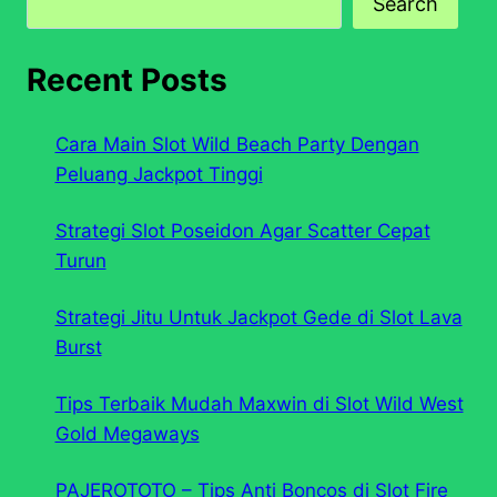
Search
Recent Posts
Cara Main Slot Wild Beach Party Dengan
Peluang Jackpot Tinggi
Strategi Slot Poseidon Agar Scatter Cepat
Turun
Strategi Jitu Untuk Jackpot Gede di Slot Lava
Burst
Tips Terbaik Mudah Maxwin di Slot Wild West
Gold Megaways
PAJEROTOTO – Tips Anti Boncos di Slot Fire