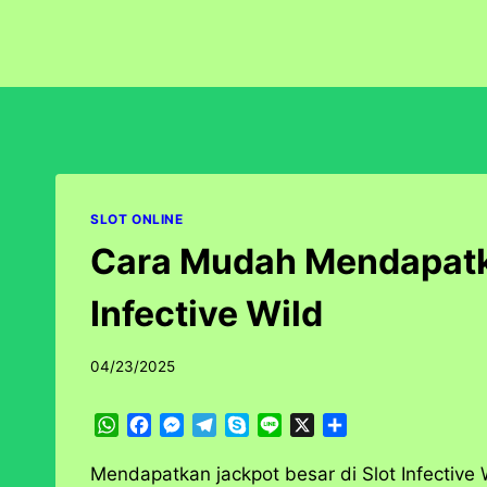
Skip
to
content
SLOT ONLINE
Cara Mudah Mendapatka
Infective Wild
04/23/2025
W
F
M
T
S
L
X
S
h
a
e
e
k
i
h
a
c
s
l
y
n
a
Mendapatkan jackpot besar di Slot Infectiv