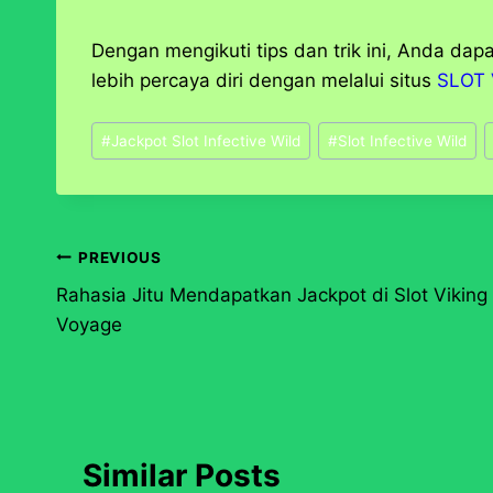
Dengan mengikuti tips dan trik ini, Anda da
lebih percaya diri dengan melalui situs
SLOT 
Post
#
Jackpot Slot Infective Wild
#
Slot Infective Wild
Tags:
Post
PREVIOUS
Rahasia Jitu Mendapatkan Jackpot di Slot Viking
navigation
Voyage
Similar Posts