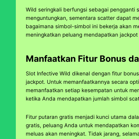
Wild seringkali berfungsi sebagai pengganti
menguntungkan, sementara scatter dapat mem
bagaimana simbol-simbol ini bekerja akan 
meningkatkan peluang mendapatkan jackpot 
Manfaatkan Fitur Bonus da
Slot Infective Wild dikenal dengan fitur bon
jackpot. Untuk memanfaatkannya secara opt
memanfaatkan setiap kesempatan untuk mendap
ketika Anda mendapatkan jumlah simbol scatt
Fitur putaran gratis menjadi kunci utama da
gratis, peluang Anda untuk mendapatkan ko
meluas akan meningkat. Tidak jarang, selama