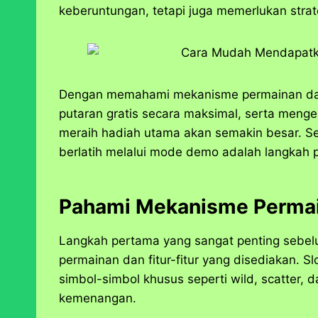
t
e
s
e
p
e
r
keberuntungan, tetapi juga memerlukan strat
s
b
e
g
e
e
A
o
n
r
p
o
g
a
p
k
e
m
r
Dengan memahami mekanisme permainan dan f
putaran gratis secara maksimal, serta menge
meraih hadiah utama akan semakin besar. Sela
berlatih melalui mode demo adalah langkah p
Pahami Mekanisme Permain
Langkah pertama yang sangat penting sebe
permainan dan fitur-fitur yang disediakan. Sl
simbol-simbol khusus seperti wild, scatter,
kemenangan.