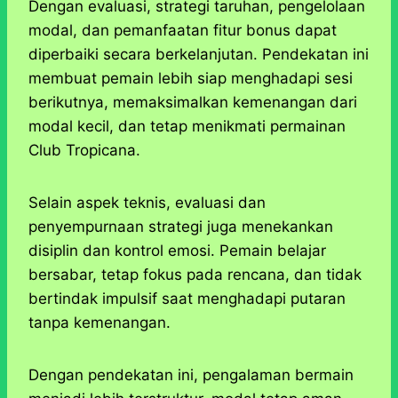
Dengan evaluasi, strategi taruhan, pengelolaan
modal, dan pemanfaatan fitur bonus dapat
diperbaiki secara berkelanjutan. Pendekatan ini
membuat pemain lebih siap menghadapi sesi
berikutnya, memaksimalkan kemenangan dari
modal kecil, dan tetap menikmati permainan
Club Tropicana.
Selain aspek teknis, evaluasi dan
penyempurnaan strategi juga menekankan
disiplin dan kontrol emosi. Pemain belajar
bersabar, tetap fokus pada rencana, dan tidak
bertindak impulsif saat menghadapi putaran
tanpa kemenangan.
Dengan pendekatan ini, pengalaman bermain