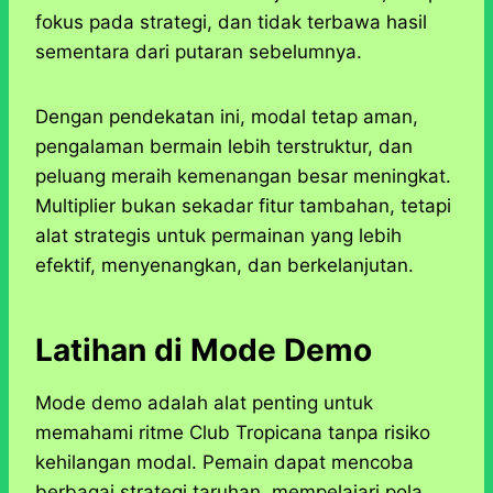
fokus pada strategi, dan tidak terbawa hasil
sementara dari putaran sebelumnya.
Dengan pendekatan ini, modal tetap aman,
pengalaman bermain lebih terstruktur, dan
peluang meraih kemenangan besar meningkat.
Multiplier bukan sekadar fitur tambahan, tetapi
alat strategis untuk permainan yang lebih
efektif, menyenangkan, dan berkelanjutan.
Latihan di Mode Demo
Mode demo adalah alat penting untuk
memahami ritme Club Tropicana tanpa risiko
kehilangan modal. Pemain dapat mencoba
berbagai strategi taruhan, mempelajari pola