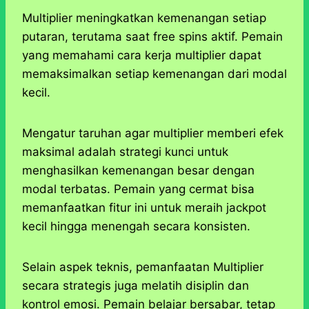
Multiplier meningkatkan kemenangan setiap
putaran, terutama saat free spins aktif. Pemain
yang memahami cara kerja multiplier dapat
memaksimalkan setiap kemenangan dari modal
kecil.
Mengatur taruhan agar multiplier memberi efek
maksimal adalah strategi kunci untuk
menghasilkan kemenangan besar dengan
modal terbatas. Pemain yang cermat bisa
memanfaatkan fitur ini untuk meraih jackpot
kecil hingga menengah secara konsisten.
Selain aspek teknis, pemanfaatan Multiplier
secara strategis juga melatih disiplin dan
kontrol emosi. Pemain belajar bersabar, tetap