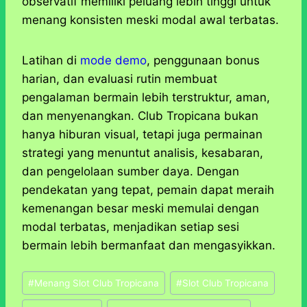
observatif memiliki peluang lebih tinggi untuk
menang konsisten meski modal awal terbatas.
Latihan di
mode demo
, penggunaan bonus
harian, dan evaluasi rutin membuat
pengalaman bermain lebih terstruktur, aman,
dan menyenangkan. Club Tropicana bukan
hanya hiburan visual, tetapi juga permainan
strategi yang menuntut analisis, kesabaran,
dan pengelolaan sumber daya. Dengan
pendekatan yang tepat, pemain dapat meraih
kemenangan besar meski memulai dengan
modal terbatas, menjadikan setiap sesi
bermain lebih bermanfaat dan mengasyikkan.
Post
#
Menang Slot Club Tropicana
#
Slot Club Tropicana
Tags: