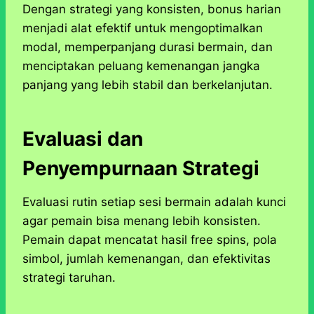
Dengan strategi yang konsisten, bonus harian
menjadi alat efektif untuk mengoptimalkan
modal, memperpanjang durasi bermain, dan
menciptakan peluang kemenangan jangka
panjang yang lebih stabil dan berkelanjutan.
Evaluasi dan
Penyempurnaan Strategi
Evaluasi rutin setiap sesi bermain adalah kunci
agar pemain bisa menang lebih konsisten.
Pemain dapat mencatat hasil free spins, pola
simbol, jumlah kemenangan, dan efektivitas
strategi taruhan.