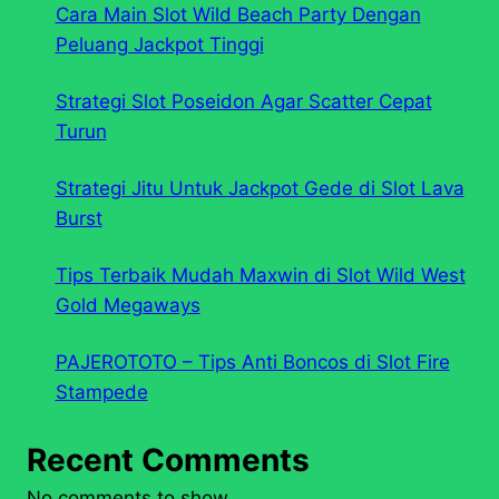
Cara Main Slot Wild Beach Party Dengan
Peluang Jackpot Tinggi
Strategi Slot Poseidon Agar Scatter Cepat
Turun
Strategi Jitu Untuk Jackpot Gede di Slot Lava
Burst
Tips Terbaik Mudah Maxwin di Slot Wild West
Gold Megaways
PAJEROTOTO – Tips Anti Boncos di Slot Fire
Stampede
Recent Comments
No comments to show.