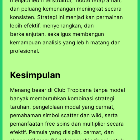
menjadi lebih terstruktur, modal tetap aman,
dan peluang kemenangan meningkat secara
konsisten. Strategi ini menjadikan permainan
lebih efektif, menyenangkan, dan
berkelanjutan, sekaligus membangun
kemampuan analisis yang lebih matang dan
profesional.
Kesimpulan
Menang besar di Club Tropicana tanpa modal
banyak membutuhkan kombinasi strategi
taruhan, pengelolaan modal yang cermat,
pemahaman simbol scatter dan wild, serta
pemanfaatan free spins dan multiplier secara
efektif. Pemula yang disiplin, cermat, dan