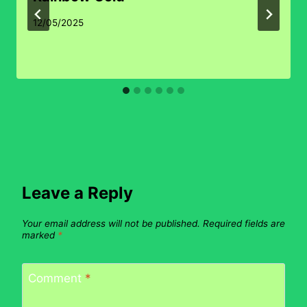
12/05/2025
Leave a Reply
Your email address will not be published.
Required fields are
marked
*
Comment
*