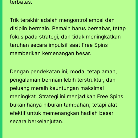
terbatas.
Trik terakhir adalah mengontrol emosi dan
disiplin bermain. Pemain harus bersabar, tetap
fokus pada strategi, dan tidak meningkatkan
taruhan secara impulsif saat Free Spins
memberikan kemenangan besar.
Dengan pendekatan ini, modal tetap aman,
pengalaman bermain lebih terstruktur, dan
peluang meraih keuntungan maksimal
meningkat. Strategi ini menjadikan Free Spins
bukan hanya hiburan tambahan, tetapi alat
efektif untuk memenangkan hadiah besar
secara berkelanjutan.