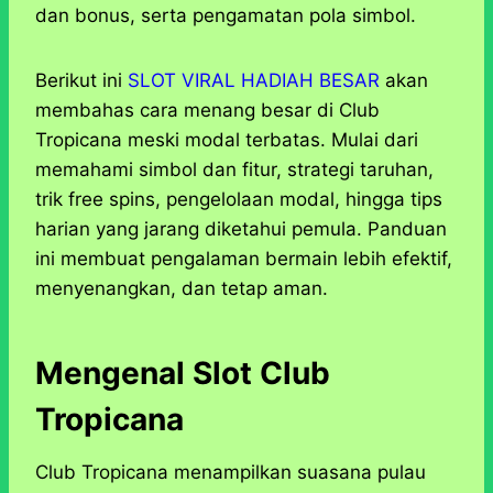
dan bonus, serta pengamatan pola simbol.
Berikut ini
SLOT VIRAL HADIAH BESAR
akan
membahas cara menang besar di Club
Tropicana meski modal terbatas. Mulai dari
memahami simbol dan fitur, strategi taruhan,
trik free spins, pengelolaan modal, hingga tips
harian yang jarang diketahui pemula. Panduan
ini membuat pengalaman bermain lebih efektif,
menyenangkan, dan tetap aman.
Mengenal Slot Club
Tropicana
Club Tropicana menampilkan suasana pulau