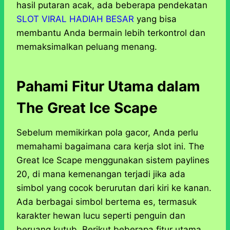
hasil putaran acak, ada beberapa pendekatan
SLOT VIRAL HADIAH BESAR
yang bisa
membantu Anda bermain lebih terkontrol dan
memaksimalkan peluang menang.
Pahami Fitur Utama dalam
The Great Ice Scape
Sebelum memikirkan pola gacor, Anda perlu
memahami bagaimana cara kerja slot ini. The
Great Ice Scape menggunakan sistem paylines
20, di mana kemenangan terjadi jika ada
simbol yang cocok berurutan dari kiri ke kanan.
Ada berbagai simbol bertema es, termasuk
karakter hewan lucu seperti penguin dan
beruang kutub. Berikut beberapa fitur utama