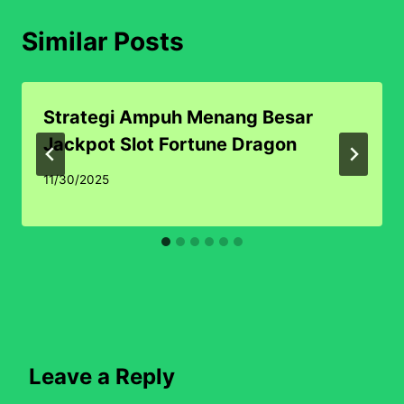
Similar Posts
Strategi Ampuh Menang Besar
Jackpot Slot Fortune Dragon
11/30/2025
Leave a Reply