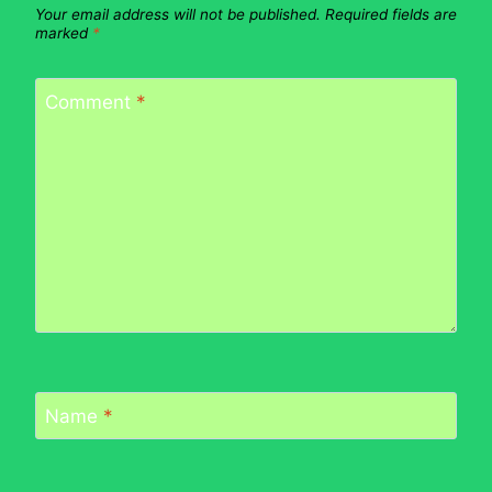
Your email address will not be published.
Required fields are
marked
*
Comment
*
Name
*