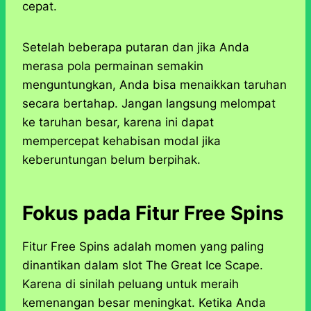
cepat.
Setelah beberapa putaran dan jika Anda
merasa pola permainan semakin
menguntungkan, Anda bisa menaikkan taruhan
secara bertahap. Jangan langsung melompat
ke taruhan besar, karena ini dapat
mempercepat kehabisan modal jika
keberuntungan belum berpihak.
Fokus pada Fitur Free Spins
Fitur Free Spins adalah momen yang paling
dinantikan dalam slot The Great Ice Scape.
Karena di sinilah peluang untuk meraih
kemenangan besar meningkat. Ketika Anda