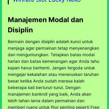
Manajemen Modal dan
Disiplin
Bermain dengan disiplin adalah kunci untuk
menjaga agar permainan tetap menyenangkan
dan menguntungkan. Tetapkan batas modal
harian dan batas kemenangan agar Anda tahu
kapan harus berhenti. Jangan tergoda untuk
mengejar kekalahan atau meneruskan taruhan
besar ketika Anda sudah merasa kalah
beberapa kali berturut-turut. Dengan
manajemen bankroll yang baik, Anda akan
lebih tahan lama dalam permainan dan
memberi ruang untuk fitur penting seperti Free