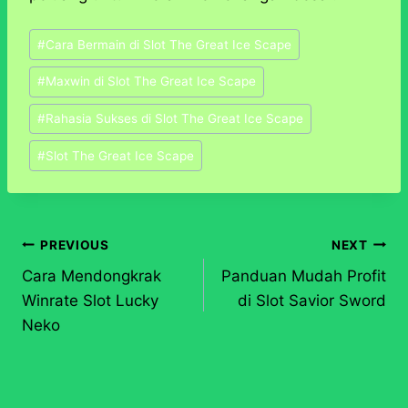
Post
#
Cara Bermain di Slot The Great Ice Scape
Tags:
#
Maxwin di Slot The Great Ice Scape
#
Rahasia Sukses di Slot The Great Ice Scape
#
Slot The Great Ice Scape
Post
PREVIOUS
NEXT
Cara Mendongkrak
Panduan Mudah Profit
navigation
Winrate Slot Lucky
di Slot Savior Sword
Neko