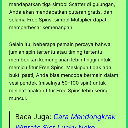
mendapatkan tiga simbol Scatter di gulungan,
Anda akan mendapatkan putaran gratis, dan
selama Free Spins, simbol Multiplier dapat
memperbesar kemenangan.
Selain itu, beberapa pemain percaya bahwa
jumlah spin tertentu atau timing tertentu
memberikan kemungkinan lebih tinggi untuk
memicu fitur Free Spins. Meskipun tidak ada
bukti pasti, Anda bisa mencoba bermain dalam
sesi pendek (misalnya 50–100 spin) untuk
melihat apakah fitur Free Spins lebih sering
muncul.
Baca Juga:
Cara Mendongkrak
Winrate Slot Lucky Neko