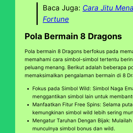
Baca Juga:
Cara Jitu Men
Fortune
Pola Bermain 8 Dragons
Pola bermain 8 Dragons berfokus pada meman
memahami cara simbol-simbol tertentu berin
peluang menang. Berikut adalah beberapa p
memaksimalkan pengalaman bermain di 8 Dr
Fokus pada Simbol Wild: Simbol Naga Ema
menggantikan simbol lain untuk memban
Manfaatkan Fitur Free Spins: Selama put
kemungkinan simbol wild lebih sering mun
Mengatur Taruhan Dengan Bijak: Mulailah
munculnya simbol bonus dan wild.