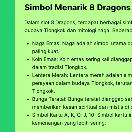
Simbol Menarik 8 Dragons
Dalam slot 8 Dragons, terdapat berbagai si
budaya Tiongkok dan mitologi naga. Bebera
Naga Emas: Naga adalah simbol utama da
paling kuat.
Koin Emas: Koin emas sering kali diangg
dalam tradisi Tiongkok.
Lentera Merah: Lentera merah adalah s
perayaan dalam budaya Tiongkok, teruta
Tiongkok.
Bunga Teratai: Bunga teratai dianggap se
memberikan kesan spiritual dan mistis di
Simbol Kartu A, K, Q, J, 10: Simbol kartu 
kemenangan yang lebih sering.