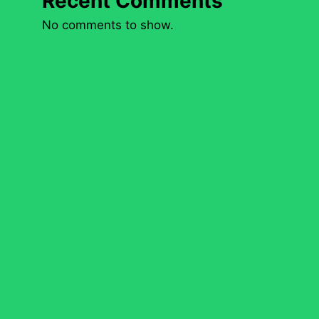
Recent Comments
No comments to show.