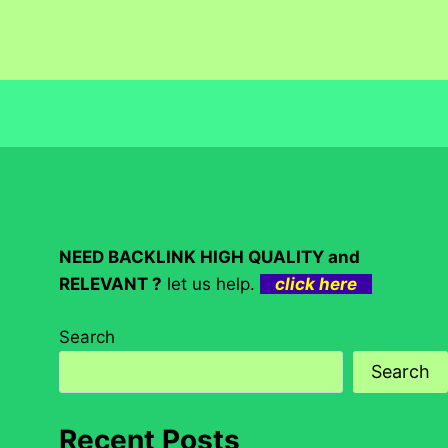
NEED BACKLINK HIGH QUALITY and
RELEVANT ?
let us help.
click here
Search
Search
Recent Posts