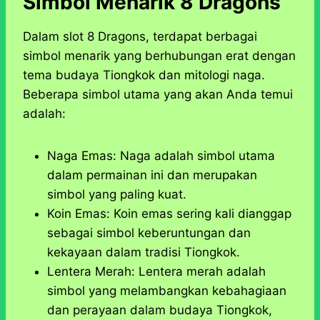
Simbol Menarik 8 Dragons
Dalam slot 8 Dragons, terdapat berbagai
simbol menarik yang berhubungan erat dengan
tema budaya Tiongkok dan mitologi naga.
Beberapa simbol utama yang akan Anda temui
adalah:
Naga Emas: Naga adalah simbol utama
dalam permainan ini dan merupakan
simbol yang paling kuat.
Koin Emas: Koin emas sering kali dianggap
sebagai simbol keberuntungan dan
kekayaan dalam tradisi Tiongkok.
Lentera Merah: Lentera merah adalah
simbol yang melambangkan kebahagiaan
dan perayaan dalam budaya Tiongkok,