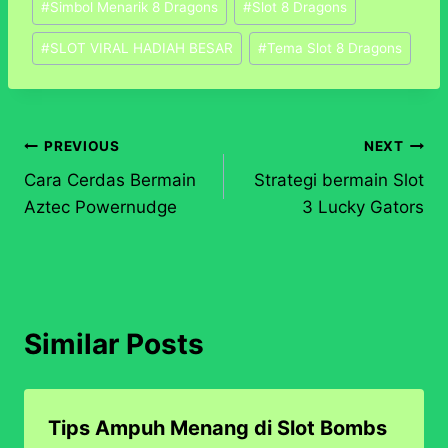
#
Simbol Menarik 8 Dragons
#
Slot 8 Dragons
#
SLOT VIRAL HADIAH BESAR
#
Tema Slot 8 Dragons
Post
PREVIOUS
NEXT
Cara Cerdas Bermain
Strategi bermain Slot
navigation
Aztec Powernudge
3 Lucky Gators
Similar Posts
Tips Ampuh Menang di Slot Bombs