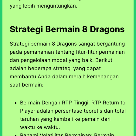
yang lebih menguntungkan.
Strategi Bermain 8 Dragons
Strategi bermain 8 Dragons sangat bergantung
pada pemahaman tentang fitur-fitur permainan
dan pengelolaan modal yang baik. Berikut
adalah beberapa strategi yang dapat
membantu Anda dalam meraih kemenangan
saat bermain:
Bermain Dengan RTP Tinggi: RTP Return to
Player adalah persentase teoretis dari total
taruhan yang kembali ke pemain dari
waktu ke waktu.
Pahami Volatilitas Permainan: Bermain