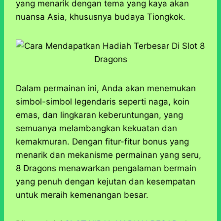
t
e
s
e
p
e
r
yang menarik dengan tema yang kaya akan
s
b
e
g
e
e
nuansa Asia, khususnya budaya Tiongkok.
A
o
n
r
p
o
g
a
p
k
e
m
r
Dalam permainan ini, Anda akan menemukan
simbol-simbol legendaris seperti naga, koin
emas, dan lingkaran keberuntungan, yang
semuanya melambangkan kekuatan dan
kemakmuran. Dengan fitur-fitur bonus yang
menarik dan mekanisme permainan yang seru,
8 Dragons menawarkan pengalaman bermain
yang penuh dengan kejutan dan kesempatan
untuk meraih kemenangan besar.