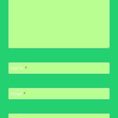
Name
*
Email
*