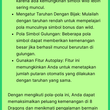
karena ada kemungkinan simbol wild lebih
sering muncul.
Mengatur Taruhan Dengan Bijak: Mulailah
dengan taruhan rendah untuk mempelajari
pola munculnya simbol bonus dan wild.
Pola Simbol Gulungan: Beberapa pola
simbol dapat memberikan kemenangan
besar jika berhasil muncul berurutan di
gulungan.
Gunakan Fitur Autoplay: Fitur ini
memungkinkan Anda untuk menetapkan
jumlah putaran otomatis yang dilakukan
dengan taruhan yang sama.
Dengan mengikuti pola-pola ini, Anda dapat
memaksimalkan peluang kemenangan di 8
Dragons dan menikmati pengalaman bermain