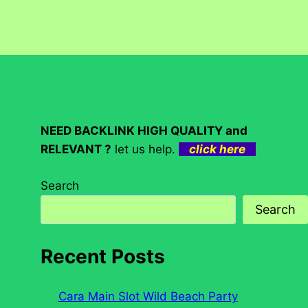
NEED BACKLINK HIGH QUALITY and
RELEVANT ?
let us help.
click here
Search
Search
Recent Posts
Cara Main Slot Wild Beach Party