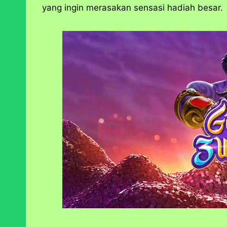
t
e
s
e
p
e
r
yang ingin merasakan sensasi hadiah besar.
s
b
e
g
e
e
A
o
n
r
p
o
g
a
p
k
e
m
r