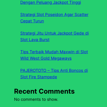
Dengan Peluang Jackpot Tinggi
Strategi Slot Poseidon Agar Scatter
Cepat Turun
Strategi Jitu Untuk Jackpot Gede di
Slot Lava Burst
Tips Terbaik Mudah Maxwin di Slot
Wild West Gold Megaways
PAJEROTOTO – Tips Anti Boncos di
Slot Fire Stampede
Recent Comments
No comments to show.