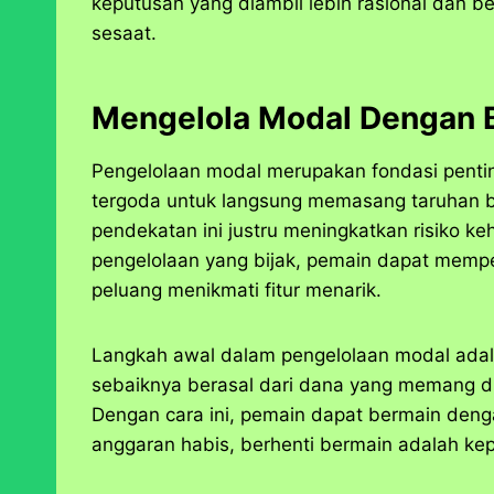
keputusan yang diambil lebih rasional dan 
sesaat.
Mengelola Modal Dengan B
Pengelolaan modal merupakan fondasi pentin
tergoda untuk langsung memasang taruhan b
pendekatan ini justru meningkatkan risiko k
pengelolaan yang bijak, pemain dapat memp
peluang menikmati fitur menarik.
Langkah awal dalam pengelolaan modal adal
sebaiknya berasal dari dana yang memang d
Dengan cara ini, pemain dapat bermain dengan
anggaran habis, berhenti bermain adalah kep