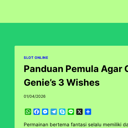
Skip
to
content
SLOT ONLINE
Panduan Pemula Agar C
Genie’s 3 Wishes
01/04/2026
W
F
M
T
S
L
X
S
h
a
e
e
k
i
h
a
c
s
l
y
n
a
Permainan bertema fantasi selalu memiliki da